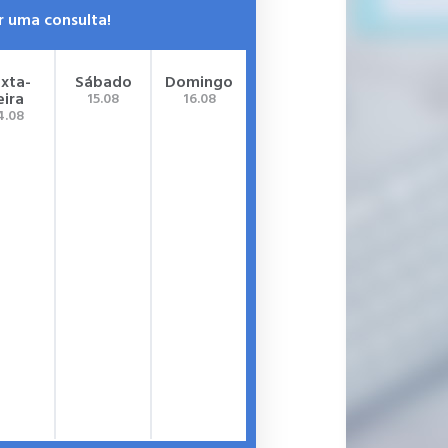
r uma consulta!
xta-
Sábado
Domingo
eira
15.08
16.08
4.08