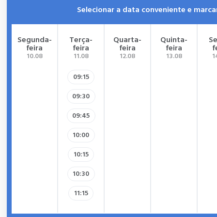
Selecionar a data conveniente e marca
Segunda-
Terça-
Quarta-
Quinta-
Se
feira
feira
feira
feira
f
10.08
11.08
12.08
13.08
1
09:15
09:30
09:45
10:00
10:15
10:30
11:15